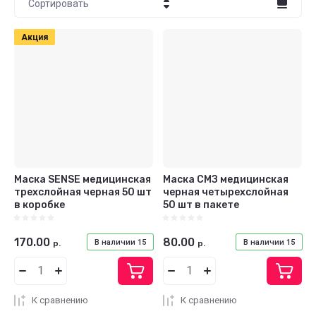
Сортировать
Цена - убывание
Акция
Цена - возрастание
Название - Я-А
Название - А-Я
Маска SENSE медицинская
Маска СМЗ медицинская
трехслойная черная 50 шт
черная четырехслойная
в коробке
50 шт в пакете
170.00
80.00
В наличии
15
В наличии
15
р.
р.
К сравнению
К сравнению