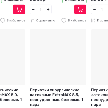
р.
р.
В избранное
К сравнению
В избранное
К срав
ргические
Перчатки хирургические
Перчатк
aMAX 8.0,
латексные ExtraMAX 8.5,
латексн
бежевые, 1
неопудренные, бежевые, 1
неопудр
пара
пара