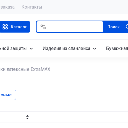
 заказа
Контакты
Каталог
Поиск
ьной защиты
Изделия из спанлейса
Бумажная
ки латексные ExtraMAX
ксные
бывание