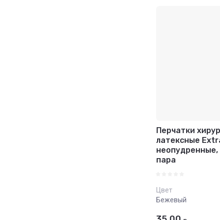
Цена - в
Название
Название
Перчатки хиру
латексные Extr
неопудренные, 
пара
Цвет
Бежевый
35.00