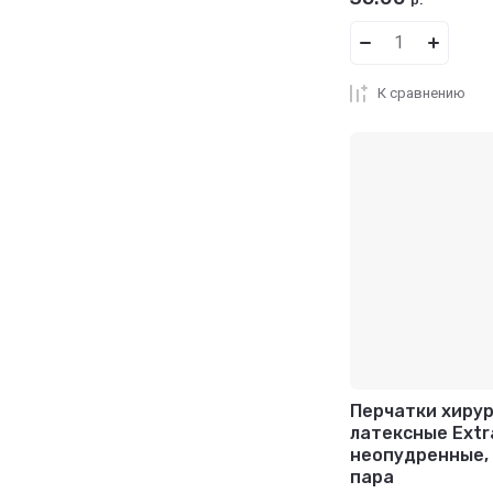
р.
К сравнению
Перчатки хиру
латексные Extr
неопудренные, 
пара