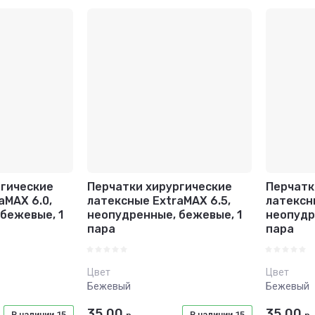
озрастание
 - Я-А
 - А-Я
ргические
Перчатки хирургические
Перчатк
aMAX 6.0,
латексные ExtraMAX 6.5,
латексн
бежевые, 1
неопудренные, бежевые, 1
неопудр
пара
пара
Цвет
Цвет
Бежевый
Бежевый
35.00
35.00
В наличии
15
В наличии
15