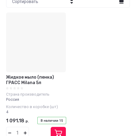
Сортировать
Цена - убывание
Цена - возрастание
Название - Я-А
Название - А-Я
Жидкое мыло (пенка)
ГРАСС Milana 5л
Страна производитель
Россия
Количество в коробке (шт)
4
1 091.18
В наличии
15
р.