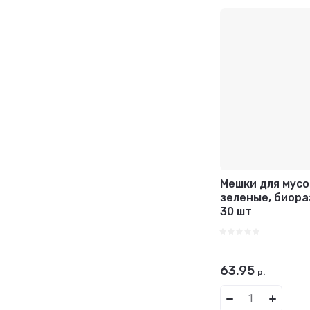
Цена - в
Название
Название
Мешки для мусо
зеленые, биора
30 шт
63.95
р.