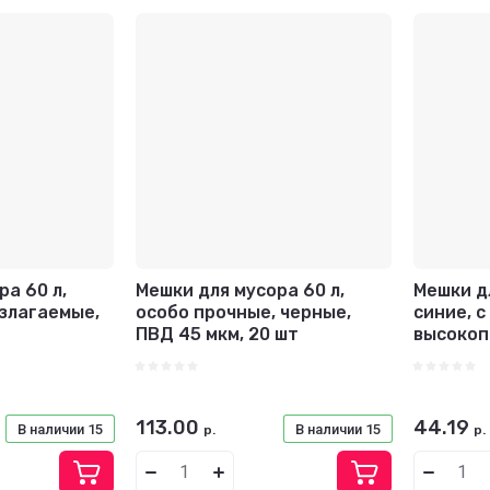
озрастание
 - Я-А
 - А-Я
ра 60 л,
Мешки для мусора 60 л,
Мешки дл
злагаемые,
особо прочные, черные,
синие, с
ПВД 45 мкм, 20 шт
высокоп
113.00
44.19
В наличии
15
В наличии
15
р.
р.